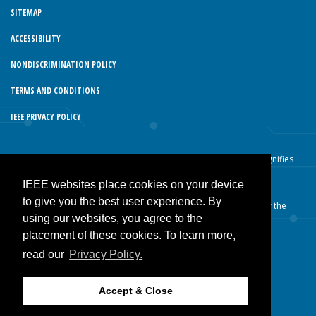
SITEMAP
ACCESSIBILITY
NONDISCRIMINATION POLICY
TERMS AND CONDITIONS
IEEE PRIVACY POLICY
© Copyright 2026 IEEE – All rights reserved. Use of this website signifies
your agreement to the IEEE Terms and Conditions.
IEEE websites place cookies on your device
A not-for-profit organization, IEEE is the world’s largest technical
to give you the best user experience. By
professional organization dedicated to advancing technology for the
using our websites, you agree to the
benefit of humanity.
placement of these cookies. To learn more,
read our
Privacy Policy.
JOIN IEEE
Accept & Close