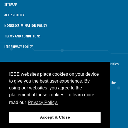
SITEMAP
ACCESSIBILITY
NONDISCRIMINATION POLICY
TERMS AND CONDITIONS
IEEE PRIVACY POLICY
© Copyright 2026 IEEE – All rights reserved. Use of this website signifies
your agreement to the IEEE Terms and Conditions.
IEEE websites place cookies on your device
A not-for-profit organization, IEEE is the world’s largest technical
to give you the best user experience. By
professional organization dedicated to advancing technology for the
using our websites, you agree to the
benefit of humanity.
placement of these cookies. To learn more,
read our
Privacy Policy.
JOIN IEEE
Accept & Close