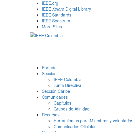
Skip
IEEE.org
to
IEEE
Xplore
Digital Library
content
IEEE Standards
IEEE Spectrum
More Sites
Portada
Sección
IEEE Colombia
Junta Directiva
Sección Caribe
Comunidades
Capítulos
Grupos de Afinidad
Recursos
Herramientas para Miembros y voluntario
Comunicados Oficiales