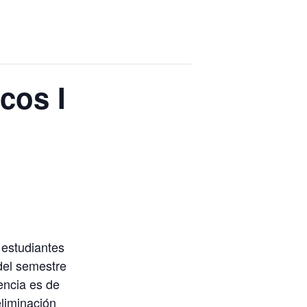
cos I
 estudiantes
 del semestre
tencia es de
liminación