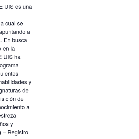
EE UIS es una
la cual se
, apuntando a
a. En busca
o en la
EE UIS ha
programa
guientes
habilidades y
ignaturas de
isición de
nocimiento a
estreza
años y
 – Registro