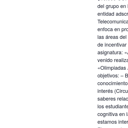
del grupo en
entidad adscr
Telecomunicac
enfoca en pro
las áreas del
de incentivar
asignatura: «
venido reali
«Olimpiadas 
objetivos: – 
conocimiento
interés (Circ
saberes relac
los estudian
cognitiva en 
estamos inte