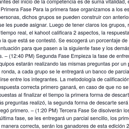
tes del inicio de la competencia es de suma vitalidad, 
 Primera Fase Para la primera fase organizamos a los e
ersonas, dichos grupos se pueden construir con anterior
se les puede asignar. Luego de tener claros los grupos,
tiempo real, el kahoot calificara 2 aspectos, la respuesta
 la que está se contestó. Se escogerá un porcentaje de
ntuación para que pasen a la siguiente fase y los demá
os. – (12:40 PM) Segunda Fase Empieza la fase de enfr
equipos estarán realizando las mismas preguntas por un 
 ronda, a cada grupo se le entregará un banco de parci
irse entre los integrantes. La metodología de calificació
respuesta correcta primero ganará, en caso de que no s
puestas al finalizar el tiempo la primera forma de descart
s preguntas realizó, la segunda forma de descarte será
regó primero. – (1:20 PM) Tercera Fase Se disolverán lo
 última fase, se les entregará un parcial sencillo, los pri
 manera correcta, serán los ganadores de esta edición 2