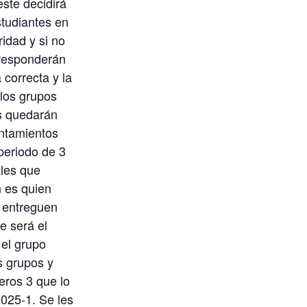
este decidirá
studiantes en
idad y si no
 responderán
 correcta y la
 los grupos
s quedarán
entamientos
periodo de 3
ales que
n es quien
e entreguen
e será el
 el grupo
s grupos y
meros 3 que lo
025-1. Se les