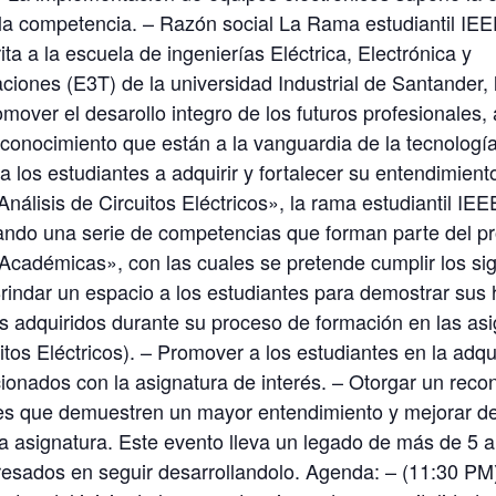
 la competencia. – Razón social La Rama estudiantil IE
ita a la escuela de ingenierías Eléctrica, Electrónica y
iones (E3T) de la universidad Industrial de Santander, 
mover el desarollo integro de los futuros profesionales
 conocimiento que están a la vanguardia de la tecnologí
 a los estudiantes a adquirir y fortalecer su entendimient
Análisis de Circuitos Eléctricos», la rama estudiantil IE
zando una serie de competencias que forman parte del 
Académicas», con las cuales se pretende cumplir los si
Brindar un espacio a los estudiantes para demostrar sus 
s adquiridos durante su proceso de formación en las as
uitos Eléctricos). – Promover a los estudiantes en la adqu
ionados con la asignatura de interés. – Otorgar un reco
tes que demuestren un mayor entendimiento y mejorar d
la asignatura. Este evento lleva un legado de más de 5 
resados en seguir desarrollandolo. Agenda: – (11:30 PM)