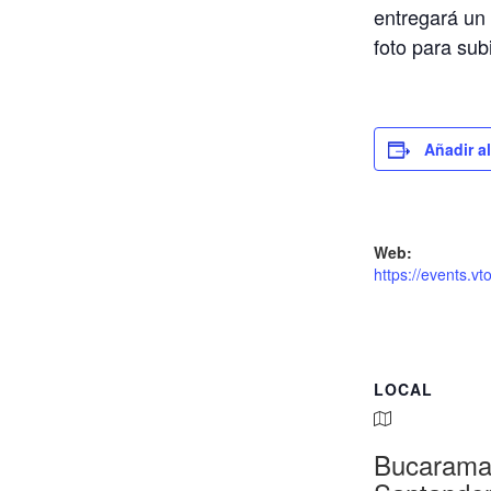
entregará un 
foto para su
Añadir a
Web:
https://events.v
LOCAL
Bucarama