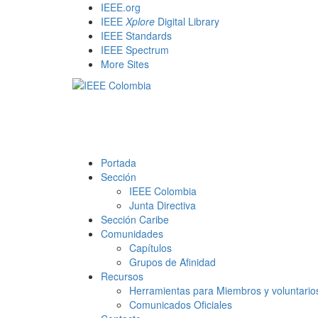
Skip
IEEE.org
to
IEEE
Xplore
Digital Library
content
IEEE Standards
IEEE Spectrum
More Sites
Portada
Sección
IEEE Colombia
Junta Directiva
Sección Caribe
Comunidades
Capítulos
Grupos de Afinidad
Recursos
Herramientas para Miembros y voluntario
Comunicados Oficiales